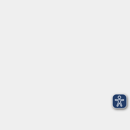
Widerruf
vhs Weiden-Neustadt
Volkshochschule Weiden-Neustadt gGmbH
Luitpoldstraße 24
92637 Weiden
Tel. 0961 48178-0
Fax 0961 48178-55
info@vhs-weiden-neustadt.de
Balance Studio der vhs
Stockerhutweg 54
92637 Weiden
Tel. 0961 48178-30
Mo., Di., Mi. und Do. 18:00 - 19:00 Uhr