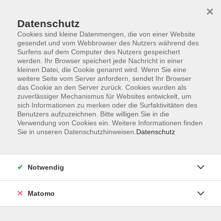
×
Datenschutz
Cookies sind kleine Datenmengen, die von einer Website
gesendet und vom Webbrowser des Nutzers während des
Surfens auf dem Computer des Nutzers gespeichert
Skip to main content
werden. Ihr Browser speichert jede Nachricht in einer
kleinen Datei, die Cookie genannt wird. Wenn Sie eine
weitere Seite vom Server anfordern, sendet Ihr Browser
das Cookie an den Server zurück. Cookies wurden als
zuverlässiger Mechanismus für Websites entwickelt, um
sich Informationen zu merken oder die Surfaktivitäten des
Benutzers aufzuzeichnen. Bitte willigen Sie in die
Verwendung von Cookies ein. Weitere Informationen finden
Sie in unseren Datenschutzhinweisen.
Datenschutz
Sie sind hier:
Beruf & Persönlichkeit
Notwendig
Heimleitung/Heimleiter:in -
Einrichtungsleitung
Matomo
Qualifikation zur Leitung von
Pflegeeinrichtungen