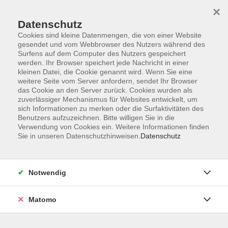
×
Datenschutz
Cookies sind kleine Datenmengen, die von einer Website
gesendet und vom Webbrowser des Nutzers während des
Surfens auf dem Computer des Nutzers gespeichert
Skip to main content
werden. Ihr Browser speichert jede Nachricht in einer
kleinen Datei, die Cookie genannt wird. Wenn Sie eine
weitere Seite vom Server anfordern, sendet Ihr Browser
Der Kurs konnte nicht gefunden werden.
das Cookie an den Server zurück. Cookies wurden als
zuverlässiger Mechanismus für Websites entwickelt, um
sich Informationen zu merken oder die Surfaktivitäten des
Benutzers aufzuzeichnen. Bitte willigen Sie in die
Verwendung von Cookies ein. Weitere Informationen finden
Sie in unseren Datenschutzhinweisen.
Datenschutz
Impressum
Barrierefreiheit
AGB
Notwendig
Datenschutzerklärung
Datenschutz Bewerbung
Matomo
Widerrufsbelehrung
Widerruf