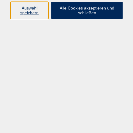
Auswahl
Alle Cookies akzeptieren und
speichern
schließen
Programm
Mensch & Gesellschaft
Kultur & Kreativität
Körper & Gesundheit
Sprachen & Verständigung
Beruf & Persönlichkeit
Schule & Grundkompetenzen
Onlinekurse
Zielgruppen