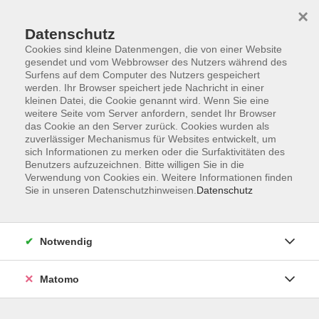
×
Datenschutz
Cookies sind kleine Datenmengen, die von einer Website
gesendet und vom Webbrowser des Nutzers während des
Surfens auf dem Computer des Nutzers gespeichert
Skip to main content
werden. Ihr Browser speichert jede Nachricht in einer
kleinen Datei, die Cookie genannt wird. Wenn Sie eine
weitere Seite vom Server anfordern, sendet Ihr Browser
Der Kurs konnte nicht gefunden werden.
das Cookie an den Server zurück. Cookies wurden als
zuverlässiger Mechanismus für Websites entwickelt, um
sich Informationen zu merken oder die Surfaktivitäten des
Benutzers aufzuzeichnen. Bitte willigen Sie in die
Verwendung von Cookies ein. Weitere Informationen finden
Sie in unseren Datenschutzhinweisen.
Datenschutz
Impressum
Barrierefreiheit
AGB
Notwendig
Datenschutzerklärung
Datenschutz Bewerbung
Matomo
Widerrufsbelehrung
Widerruf