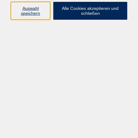
Auswahl
Alle Cookies akzeptieren und
speichern
schließen
Programm
Mensch & Gesellschaft
Kultur & Kreativität
Körper & Gesundheit
Sprachen & Verständigung
Beruf & Persönlichkeit
Schule & Grundkompetenzen
junge vhs
Onlinekurse