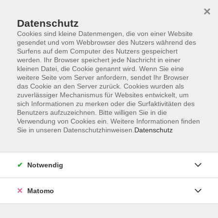
×
Datenschutz
Cookies sind kleine Datenmengen, die von einer Website
gesendet und vom Webbrowser des Nutzers während des
Surfens auf dem Computer des Nutzers gespeichert
Skip to main content
werden. Ihr Browser speichert jede Nachricht in einer
kleinen Datei, die Cookie genannt wird. Wenn Sie eine
weitere Seite vom Server anfordern, sendet Ihr Browser
das Cookie an den Server zurück. Cookies wurden als
zuverlässiger Mechanismus für Websites entwickelt, um
sich Informationen zu merken oder die Surfaktivitäten des
Benutzers aufzuzeichnen. Bitte willigen Sie in die
Verwendung von Cookies ein. Weitere Informationen finden
Sie in unseren Datenschutzhinweisen.
Datenschutz
5 Kurse
Notwendig
zurück zu Mensch & Gesellschaft
Matomo
Tatjana Unglaub
Beratung für Integrationskurse (BAMF),
Sprachprüfungen Deutsch als Fremdsprache,