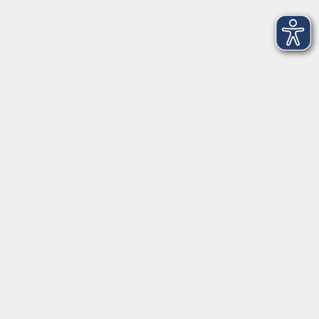
info@vhs-weiden-neustadt.de
Balance Studio der vhs
Stockerhutweg 54
92637 Weiden
Tel. 0961 48178-30
Mo., Di., Mi. und Do. 18:00 - 19:00 Uhr
Öffnungszeiten
Montag
08:30 - 12:30 Uhr
13:00 - 16:00 Uhr
Dienstag
08:30 - 12:30 Uhr
13:00 - 16:00 Uhr