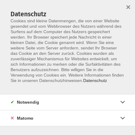
×
Datenschutz
Cookies sind kleine Datenmengen, die von einer Website
gesendet und vom Webbrowser des Nutzers während des
Surfens auf dem Computer des Nutzers gespeichert
Skip to main content
werden. Ihr Browser speichert jede Nachricht in einer
kleinen Datei, die Cookie genannt wird. Wenn Sie eine
weitere Seite vom Server anfordern, sendet Ihr Browser
das Cookie an den Server zurück. Cookies wurden als
zuverlässiger Mechanismus für Websites entwickelt, um
sich Informationen zu merken oder die Surfaktivitäten des
Benutzers aufzuzeichnen. Bitte willigen Sie in die
Verwendung von Cookies ein. Weitere Informationen finden
Sie in unseren Datenschutzhinweisen.
Datenschutz
Sie sind hier:
Mensch & Gesellschaft
Stützpunkt Verbraucherbildung
Notwendig
Online: ETFs - Börsengehandelte Fonds
Matomo
für fortgeschrittene Anleger