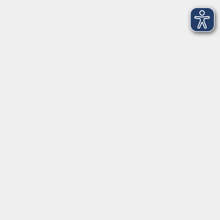
92637 Weiden
Tel. 0961 48178-30
Mo., Di., Mi. und Do. 18:00 - 19:00 Uhr
Öffnungszeiten
Montag
08:30 - 12:30 Uhr
13:00 - 16:00 Uhr
Dienstag
08:30 - 12:30 Uhr
13:00 - 16:00 Uhr
Mittwoch
08:30 - 12:30 Uhr
Donnerstag