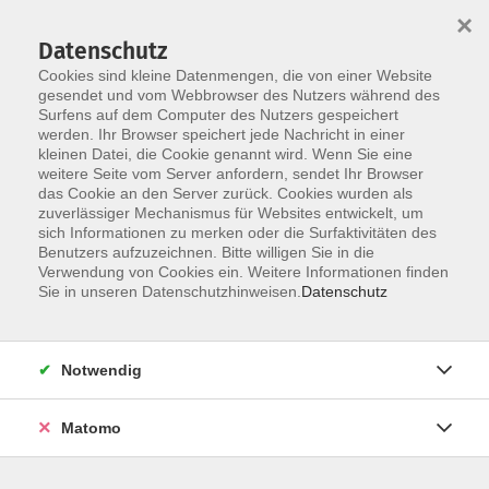
×
Datenschutz
Cookies sind kleine Datenmengen, die von einer Website
gesendet und vom Webbrowser des Nutzers während des
Surfens auf dem Computer des Nutzers gespeichert
Skip to main content
werden. Ihr Browser speichert jede Nachricht in einer
kleinen Datei, die Cookie genannt wird. Wenn Sie eine
weitere Seite vom Server anfordern, sendet Ihr Browser
das Cookie an den Server zurück. Cookies wurden als
zuverlässiger Mechanismus für Websites entwickelt, um
sich Informationen zu merken oder die Surfaktivitäten des
Benutzers aufzuzeichnen. Bitte willigen Sie in die
Verwendung von Cookies ein. Weitere Informationen finden
Sie in unseren Datenschutzhinweisen.
Datenschutz
Sie sind hier:
Schule & Grundkompetenzen
Lerntechniken
Notwendig
DO-IT – KI im Hausaufgabenmodus
Matomo
Lernen smarter, nicht länger – mit KI als
Lernhilfe