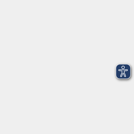
vhs Weiden-Neustadt
Volkshochschule Weiden-Neustadt gGmbH
Luitpoldstraße 24
92637 Weiden
Tel. 0961 48178-0
Fax 0961 48178-55
info@vhs-weiden-neustadt.de
Balance Studio der vhs
Stockerhutweg 54
92637 Weiden
Tel. 0961 48178-30
Mo., Di., Mi. und Do. 18:00 - 19:00 Uhr