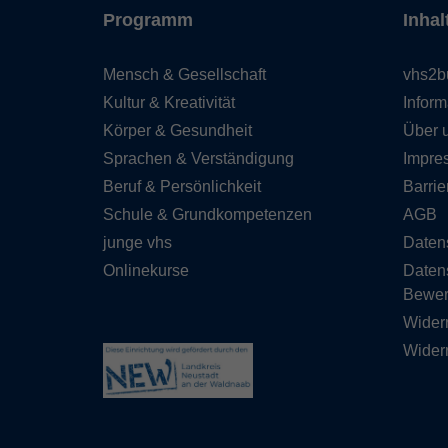
Programm
Inhal
Mensch & Gesellschaft
vhs2b
Kultur & Kreativität
Inform
Körper & Gesundheit
Über 
Sprachen & Verständigung
Impre
Beruf & Persönlichkeit
Barrie
Schule & Grundkompetenzen
AGB
junge vhs
Daten
Onlinekurse
Daten
Bewe
Wider
Widerr