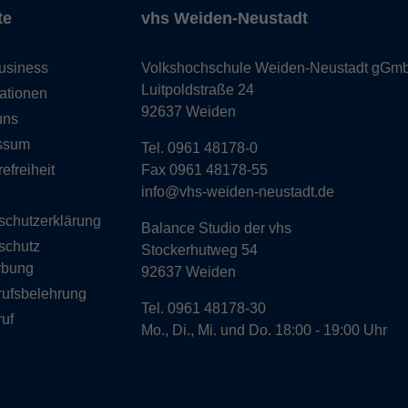
te
vhs Weiden-Neustadt
usiness
Volkshochschule Weiden-Neustadt gGm
Luitpoldstraße 24
ationen
92637 Weiden
uns
ssum
Tel. 0961 48178-0
refreiheit
Fax 0961 48178-55
info@vhs-weiden-neustadt.de
schutzerklärung
Balance Studio der vhs
schutz
Stockerhutweg 54
rbung
92637 Weiden
rufsbelehrung
Tel. 0961 48178-30
uf
Mo., Di., Mi. und Do. 18:00 - 19:00 Uhr