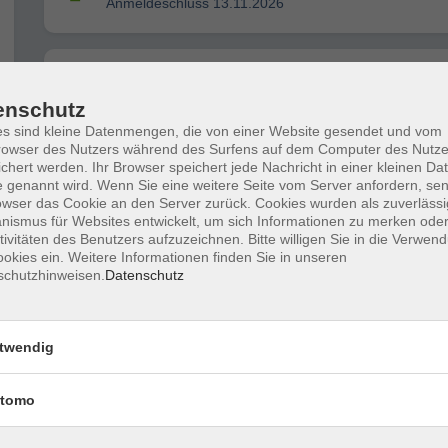
Anmeldeschluss 13.11.2026
telc Zertifikat Deutsch A2-B1
Anmeldeschluss 18.12.2026
enschutz
s sind kleine Datenmengen, die von einer Website gesendet und vom
owser des Nutzers während des Surfens auf dem Computer des Nutze
chert werden. Ihr Browser speichert jede Nachricht in einer kleinen Dat
telc Deutsch B2
 genannt wird. Wenn Sie eine weitere Seite vom Server anfordern, se
Anmeldeschluss 22.01.2027
owser das Cookie an den Server zurück. Cookies wurden als zuverlässi
ismus für Websites entwickelt, um sich Informationen zu merken oder
tivitäten des Benutzers aufzuzeichnen. Bitte willigen Sie in die Verwen
okies ein. Weitere Informationen finden Sie in unseren
telc Deutsch B2
schutzhinweisen.
Datenschutz
Anmeldeschluss 19.03.2027
twendig
telc Zertifikat Deutsch A2-B1
Anmeldeschluss 19.03.2027
tomo