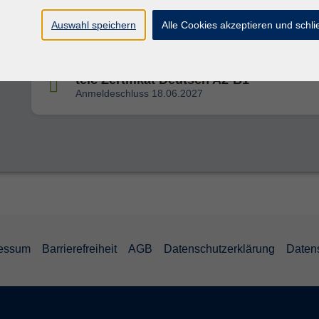
telc Deutsch B2
Auswahl speichern
Alle Cookies akzeptieren und schl
Anmeldeschluss 11.06.2027
telc Zertifikat Deutsch A2-B1
Anmeldeschluss 18.06.2027
essum
Barrierefreiheit
AGB
Datenschutzerklärung
Daten