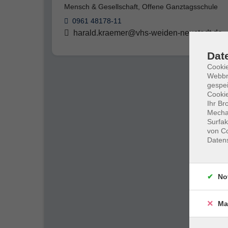
Mensch & Gesellschaft, Offene Ganztagsschule
0961 48178-11
harald.kraemer@vhs-weiden-neustadt.de
Dat
Cookie
Webbr
gespei
Cookie
Ihr Br
Mechan
Surfak
von Co
Daten
No
Ma