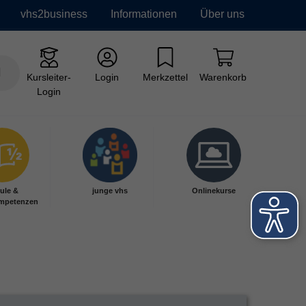
vhs2business
Informationen
Über uns
Kursleiter-
Login
Merkzettel
Warenkorb
Login
ule &
junge vhs
Onlinekurse
mpetenzen