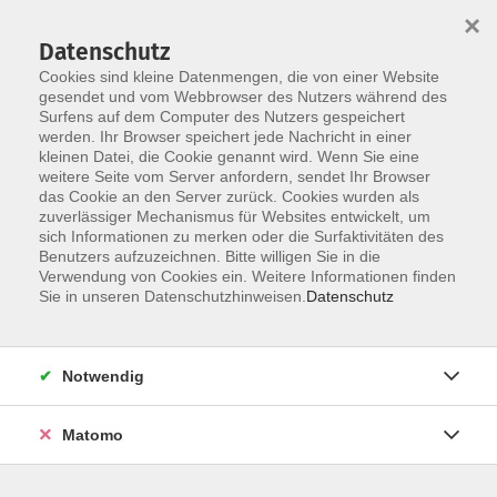
×
Datenschutz
Cookies sind kleine Datenmengen, die von einer Website
gesendet und vom Webbrowser des Nutzers während des
Surfens auf dem Computer des Nutzers gespeichert
Skip to main content
werden. Ihr Browser speichert jede Nachricht in einer
kleinen Datei, die Cookie genannt wird. Wenn Sie eine
weitere Seite vom Server anfordern, sendet Ihr Browser
das Cookie an den Server zurück. Cookies wurden als
zuverlässiger Mechanismus für Websites entwickelt, um
sich Informationen zu merken oder die Surfaktivitäten des
Benutzers aufzuzeichnen. Bitte willigen Sie in die
Verwendung von Cookies ein. Weitere Informationen finden
Sie in unseren Datenschutzhinweisen.
Datenschutz
1 Kurs
Notwendig
zurück zu Englisch
Matomo
Yasmin Witt
Beratung für Integrationskurse (BAMF),
Sprachprüfungen Deutsch als Fremdsprache,