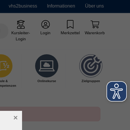
vhs2business
Informationen
Über uns
Kursleiter-
Login
Merkzettel
Warenkorb
Login
ule &
Onlinekurse
Zielgruppen
mpetenzen
×