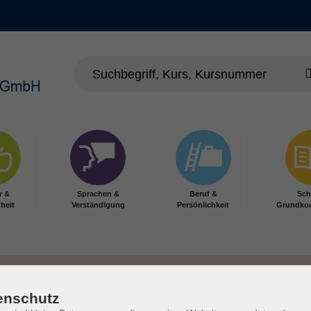
r &
Sprachen &
Beruf &
Sch
heit
Verständigung
Persönlichkeit
Grundko
enschutz