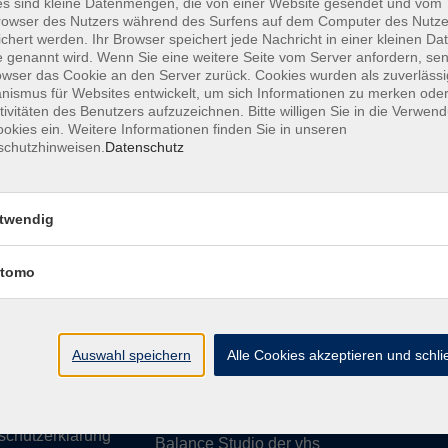
s sind kleine Datenmengen, die von einer Website gesendet und vom
owser des Nutzers während des Surfens auf dem Computer des Nutze
chert werden. Ihr Browser speichert jede Nachricht in einer kleinen Dat
 genannt wird. Wenn Sie eine weitere Seite vom Server anfordern, se
owser das Cookie an den Server zurück. Cookies wurden als zuverlässi
ismus für Websites entwickelt, um sich Informationen zu merken oder
essum
Barrierefreiheit
AGB
Datenschutzerklärung
Daten
tivitäten des Benutzers aufzuzeichnen. Bitte willigen Sie in die Verwen
okies ein. Weitere Informationen finden Sie in unseren
schutzhinweisen.
Datenschutz
te
vhs Weiden-Neustadt
twendig
usiness
Volkshochschule Weiden-Neustadt gGm
tomo
Luitpoldstraße 24
ationen
92637 Weiden
uns
ssum
Auswahl speichern
Tel. 0961 48178-0
Alle Cookies akzeptieren und schl
refreiheit
Fax 0961 48178-55
info@vhs-weiden-neustadt.de
schutzerklärung
Balance Studio der vhs