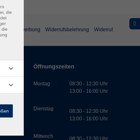
rs
ei, die
ndet
ger
 die
schutz Bewerbung
Widerrufsbelehrung
Widerruf
dung
Öffnungszeiten
bH
Montag
08:30 - 12:30 Uhr
13:00 - 16:00 Uhr
Dienstag
ießen
08:30 - 12:30 Uhr
13:00 - 16:00 Uhr
Mittwoch
08:30 - 12:30 Uhr