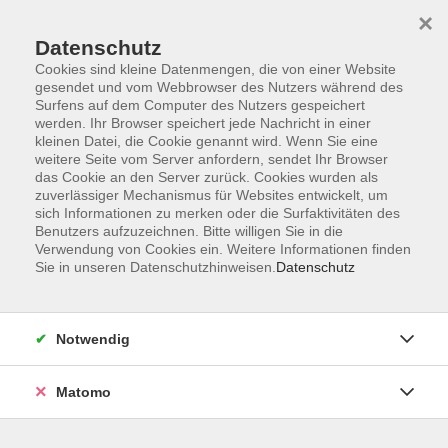
×
Datenschutz
Cookies sind kleine Datenmengen, die von einer Website
gesendet und vom Webbrowser des Nutzers während des
Surfens auf dem Computer des Nutzers gespeichert
Skip to main content
werden. Ihr Browser speichert jede Nachricht in einer
kleinen Datei, die Cookie genannt wird. Wenn Sie eine
weitere Seite vom Server anfordern, sendet Ihr Browser
das Cookie an den Server zurück. Cookies wurden als
zuverlässiger Mechanismus für Websites entwickelt, um
sich Informationen zu merken oder die Surfaktivitäten des
Benutzers aufzuzeichnen. Bitte willigen Sie in die
Verwendung von Cookies ein. Weitere Informationen finden
Sie in unseren Datenschutzhinweisen.
Datenschutz
Sie sind hier:
Zielgruppen
READI - Neustart für Frauen
Notwendig
READI - Kommunikation und Empowerment
(Modul 4)
Matomo
Kommunikation im Beruf findet auf vielen Wegen statt: