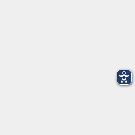
92637 Weiden
Tel. 0961 48178-0
Fax 0961 48178-55
info@vhs-weiden-neustadt.de
Balance Studio der vhs
Stockerhutweg 54
92637 Weiden
Tel. 0961 48178-30
Mo., Di., Mi. und Do. 18:00 - 19:00 Uhr
Öffnungszeiten
Montag
08:30 - 12:30 Uhr
13:00 - 16:00 Uhr