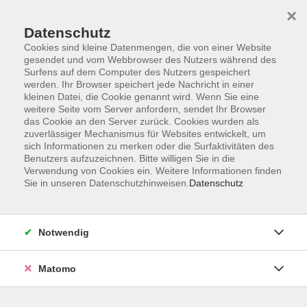
×
Datenschutz
Cookies sind kleine Datenmengen, die von einer Website
gesendet und vom Webbrowser des Nutzers während des
Surfens auf dem Computer des Nutzers gespeichert
Skip to main content
werden. Ihr Browser speichert jede Nachricht in einer
kleinen Datei, die Cookie genannt wird. Wenn Sie eine
weitere Seite vom Server anfordern, sendet Ihr Browser
das Cookie an den Server zurück. Cookies wurden als
zuverlässiger Mechanismus für Websites entwickelt, um
sich Informationen zu merken oder die Surfaktivitäten des
Benutzers aufzuzeichnen. Bitte willigen Sie in die
Verwendung von Cookies ein. Weitere Informationen finden
Sie in unseren Datenschutzhinweisen.
Datenschutz
Sie sind hier:
Zielgruppen
READI - Neustart für Frauen
Notwendig
READI - Mentale Gesundheit (Modul 5)
Matomo
Mentale Gesundheit, Widerstandskraft, Umgang mit
Krisen, Wohlbefinden - das alles sind wesentliche