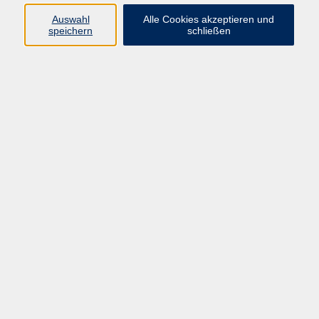
Voraussetzungen, um produktiv, leistungsfähig und
Auswahl
Alle Cookies akzeptieren und
erfolgreich im Beruf zu sein.
speichern
schließen
Wenn es einem persönlich gut geht, schaffen wir es
auch unseren familiären, privaten und beruflichen
Verpflichtungen nachzukommen und alles unter einen
Hut zu bekommen.
Erfahren Sie in diesem Modul, wie sich mentale
Gesundheit zusammensetzt und wie man diese
erreicht. Lernen Sie durch unsere erfahrenen Coaches
Strategien kennen, wie Sie den Alltag besser meistern
und erfolgreich im Job performen.
kostenlos
Gebühr