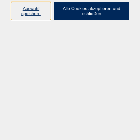
Machen Sie endlich Schluss mit dem "Adler-ein-
Auswahl
Alle Cookies akzeptieren und
Finger-Suchsystem"! Sie sparen Zeit, wenn Sie Texte
speichern
schließen
blind mit 10 Fingern erfassen können. Damit erwerben
Sie eine der nützlichsten Fertigkeiten zur beruflichen
und privaten Nutzung des Computers. Mit der
speziellen Lernmethode schaffen auch Sie es!
107,00 €
Gebühr
In den Warenkorb
Kursnummer:
TV501101
Start
Ende
Mo. 05.10.2026
Mo. 26.10.2026