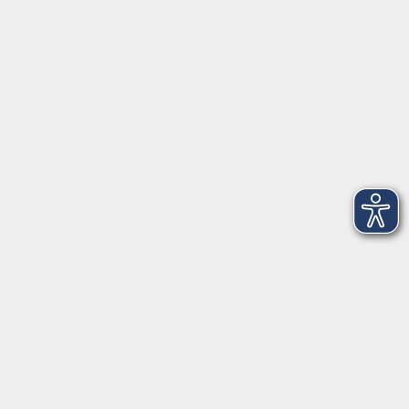
vhs Weiden-Neustadt
Volkshochschule Weiden-Neustadt gGmbH
Luitpoldstraße 24
92637 Weiden
Tel. 0961 48178-0
Fax 0961 48178-55
info@vhs-weiden-neustadt.de
Balance Studio der vhs
Stockerhutweg 54
92637 Weiden
Tel. 0961 48178-30
Mo., Di., Mi. und Do. 18:00 - 19:00 Uhr