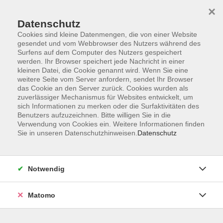
×
Datenschutz
Cookies sind kleine Datenmengen, die von einer Website
gesendet und vom Webbrowser des Nutzers während des
Surfens auf dem Computer des Nutzers gespeichert
Skip to main content
werden. Ihr Browser speichert jede Nachricht in einer
kleinen Datei, die Cookie genannt wird. Wenn Sie eine
weitere Seite vom Server anfordern, sendet Ihr Browser
das Cookie an den Server zurück. Cookies wurden als
zuverlässiger Mechanismus für Websites entwickelt, um
sich Informationen zu merken oder die Surfaktivitäten des
Benutzers aufzuzeichnen. Bitte willigen Sie in die
Verwendung von Cookies ein. Weitere Informationen finden
Sie in unseren Datenschutzhinweisen.
Datenschutz
Sie sind hier:
Beruf & Persönlichkeit
Notwendig
10-Fingersystem in 5 Stunden
Machen Sie Schluss mit dem "Adler-ein-Finger-
Matomo
Suchsystem"!